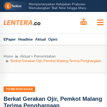
Mempertanyakan Kebijakan Prabowo
erah?
P
Terkini
Memulangkan ‘Bali’ Nine’ hingga Mary...
EPaper
Headline
Aktual
Opini
Home
Aktual > Pemerintahan
Berkat Gerakan Ojir, Pemkot Malang Terima Penghargaan
PEMERINTAHAN
Berkat Gerakan Ojir, Pemkot Malang
Terima Penghargaan