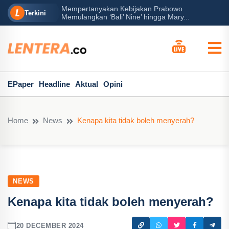
Mempertanyakan Kebijakan Prabowo
erah?
P
Terkini
Memulangkan ‘Bali’ Nine’ hingga Mary...
EPaper
Headline
Aktual
Opini
Home
News
Kenapa kita tidak boleh menyerah?
NEWS
Kenapa kita tidak boleh menyerah?
20 DECEMBER 2024