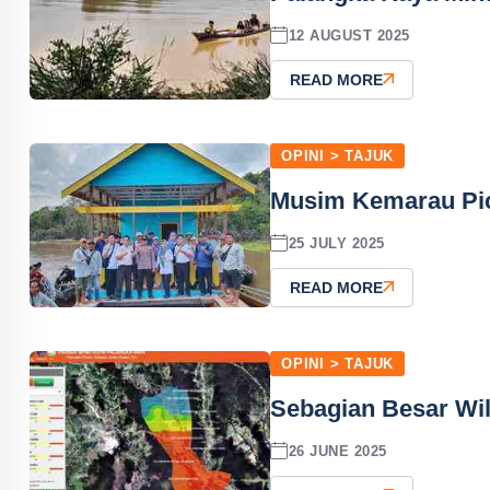
12 AUGUST 2025
READ MORE
OPINI > TAJUK
Musim Kemarau Picu
25 JULY 2025
READ MORE
OPINI > TAJUK
Sebagian Besar Wil
26 JUNE 2025