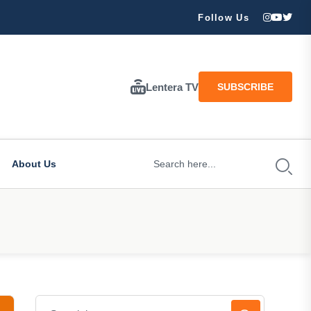
ran Besar Tuhan…
Follow Us
Lentera TV
SUBSCRIBE
About Us