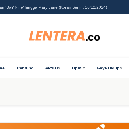
‘Bali’ Nine’ hingga Mary Jane (Koran Senin, 16/12/2024)
Pe
ine
Trending
Aktual
Opini
Gaya Hidup