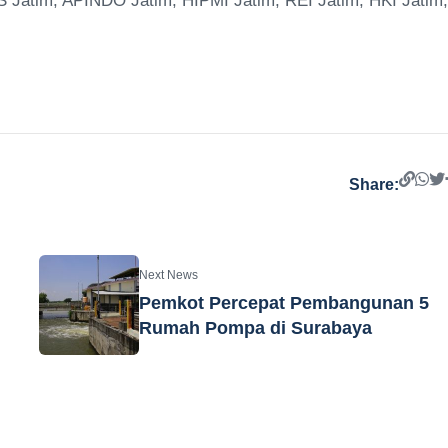
 Jatim, APINDO Jatim, HIPMI Jatim, REI Jatim, HKI Jatim,
Share:
Next News
Pemkot Percepat Pembangunan 5
Rumah Pompa di Surabaya