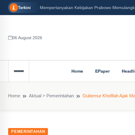
Mempertanyakan Kebijakan Prabowo Memulangkan 
Terkini
06 August 2026
Home
EPaper
Headl
Home
Aktual > Pemerintahan
Gubernur Khofifah Ajak M
PEMERINTAHAN