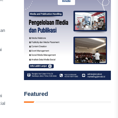
ian
i
Featured
ni
ial