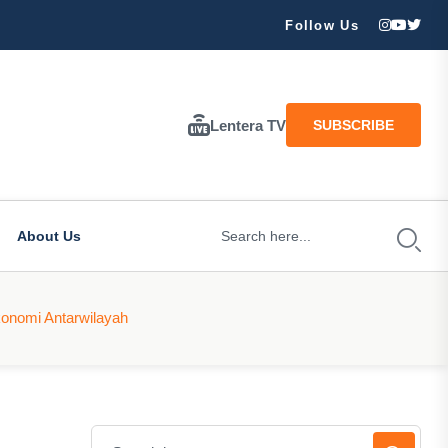
ran Besar Tuhan…
Follow Us
Lentera TV
SUBSCRIBE
About Us
konomi Antarwilayah