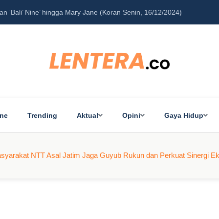
‘Bali’ Nine’ hingga Mary Jane (Koran Senin, 16/12/2024)
Pe
ine
Trending
Aktual
Opini
Gaya Hidup
asyarakat NTT Asal Jatim Jaga Guyub Rukun dan Perkuat Sinergi E