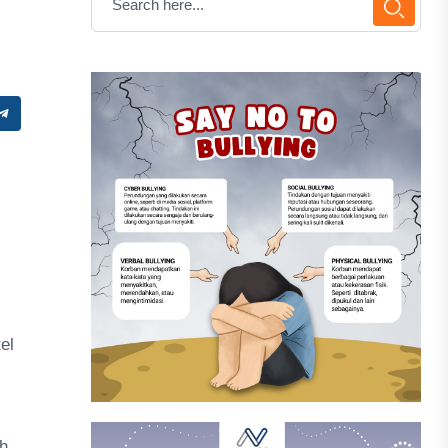
el
h.