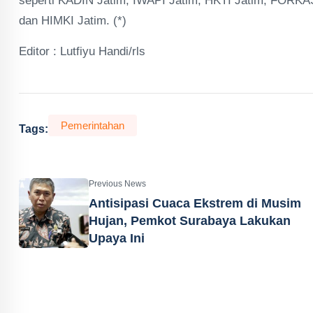
seperti KADIN Jatim, IWAPI Jatim, HKTI Jatim, FORKAS
dan HIMKI Jatim. (*)
Editor : Lutfiyu Handi/rls
Pemerintahan
Tags:
Previous News
Antisipasi Cuaca Ekstrem di Musim
Hujan, Pemkot Surabaya Lakukan
Upaya Ini