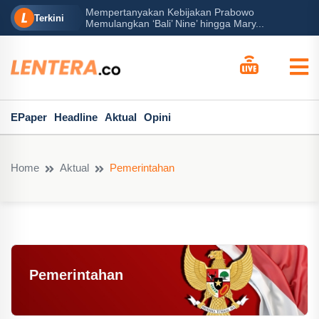
rabowo
Ba
Peran Besar Tuhan…
Terkini
ga Mary...
Po
EPaper
Headline
Aktual
Opini
Home
Aktual
Pemerintahan
Pemerintahan