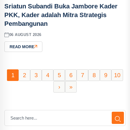
Sriatun Subandi Buka Jambore Kader
PKK, Kader adalah Mitra Strategis
Pembangunan
06 AUGUST 2026
READ MORE
1
2
3
4
5
6
7
8
9
10
›
»