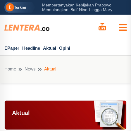
Mempertanyakan Kebijakan Prabowo
erah?
P
Terkini
Memulangkan ‘Bali’ Nine’ hingga Mary...
EPaper
Headline
Aktual
Opini
Home
News
Aktual
Aktual