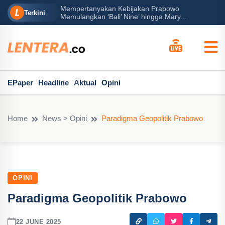
Mempertanyakan Kebijakan Prabowo
erah?
P
Terkini
Memulangkan ‘Bali’ Nine’ hingga Mary...
EPaper
Headline
Aktual
Opini
Home
News > Opini
Paradigma Geopolitik Prabowo
OPINI
Paradigma Geopolitik Prabowo
22 JUNE 2025