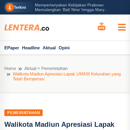
Mempertanyakan Kebijakan Prabowo
erah?
P
Terkini
Memulangkan ‘Bali’ Nine’ hingga Mary...
EPaper
Headline
Aktual
Opini
Home
Aktual > Pemerintahan
Walikota Madiun Apresiasi Lapak UMKM Kelurahan yang
Telah Beroperasi
PEMERINTAHAN
Walikota Madiun Apresiasi Lapak