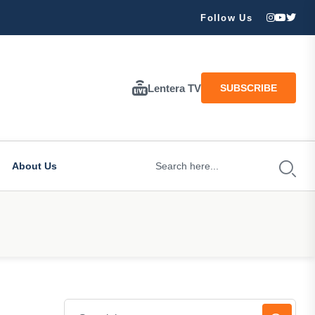
ran Besar Tuhan…
Follow Us
Lentera TV
SUBSCRIBE
About Us