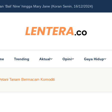
‘Bali’ Nine’ hingga Mary Jane (Koran Senin, 16/12/2024)
Pe
ine
Trending
Aktual
Opini
Gaya Hidup
Petani Tanam Bermacam Komoditi