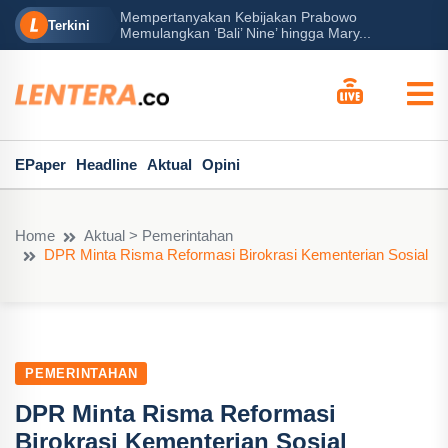
Mempertanyakan Kebijakan Prabowo
erah?
P
Terkini
Memulangkan ‘Bali’ Nine’ hingga Mary...
EPaper
Headline
Aktual
Opini
Home
Aktual > Pemerintahan
DPR Minta Risma Reformasi Birokrasi Kementerian Sosial
PEMERINTAHAN
DPR Minta Risma Reformasi
Birokrasi Kementerian Sosial