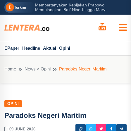
Mempertanyakan Kebijakan Prabowo
erah?
P
Terkini
Memulangkan ‘Bali’ Nine’ hingga Mary...
EPaper
Headline
Aktual
Opini
Home
News > Opini
Paradoks Negeri Maritim
OPINI
Paradoks Negeri Maritim
09 JUNE 2026