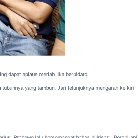
ng dapat aplaus meriah jika berpidato.
tubuhnya yang tambun. Jari telunjuknya mengarah ke kiri
serius. Prabowo lalu bersemangat bahas hilirisasi. Berapi-api