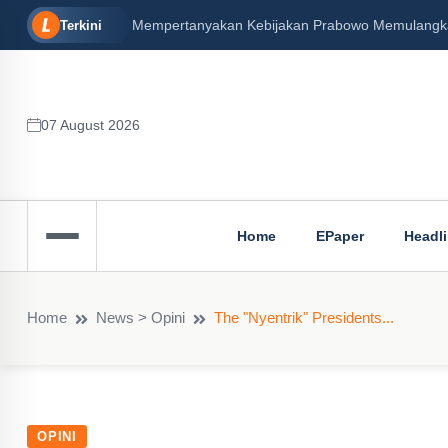
Mempertanyakan Kebijakan Prabowo Memulangkan 
Terkini
07 August 2026
Home
EPaper
Headl
Home
News > Opini
The "Nyentrik" Presidents...
OPINI