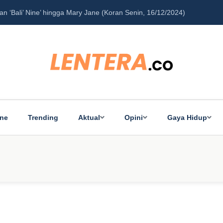
‘Bali’ Nine’ hingga Mary Jane (Koran Senin, 16/12/2024)
Pe
ine
Trending
Aktual
Opini
Gaya Hidup