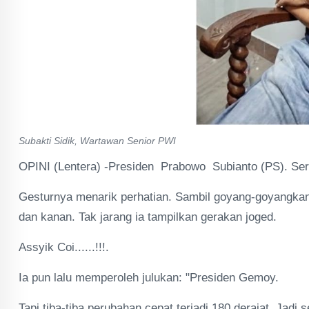
Subakti Sidik, Wartawan Senior PWI
OPINI (Lentera) -Presiden Prabowo Subianto (PS). Seri
Gesturnya menarik perhatian. Sambil goyang-goyangkan 
dan kanan. Tak jarang ia tampilkan gerakan joged.
Assyik Coi......!!!.
Ia pun lalu memperoleh julukan: "Presiden Gemoy.
Tapi tiba-tiba perubahan cepat terjadi 180 derajat. Jadi 