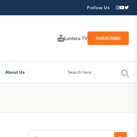
ran Besar Tuhan…
Follow Us
Lentera TV
SUBSCRIBE
About Us