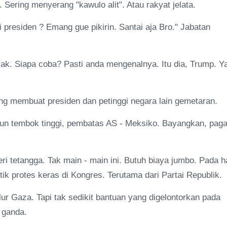
al. Sering menyerang "kawulo alit". Atau rakyat jelata.
 presiden ? Emang gue pikirin. Santai aja Bro." Jabatan
ocak. Siapa coba? Pasti anda mengenalnya. Itu dia, Trump. Y
ring membuat presiden dan petinggi negara lain gemetaran.
gun tembok tinggi, pembatas AS - Meksiko. Bayangkan, paga
i tetangga. Tak main - main ini. Butuh biaya jumbo. Pada ha
k protes keras di Kongres. Terutama dari Partai Republik.
ur Gaza. Tapi tak sedikit bantuan yang digelontorkan pada
 ganda.