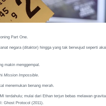
oning Part One.
ianat negara (ditaktor) hingga yang tak berwujud seperti aka
yang makin menggempal.
hi
Mission Impossible
.
 bakal menemukan benang merah.
m MI terdahulu; mulai dari Ethan terjun bebas melawan gravita
I: Ghost Protocol (2011).