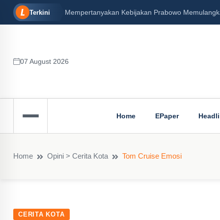
 Kebijakan Prabowo Memulangkan ‘Bali’ Nine’ hingga Mary Jane (Kor
Terkini
07 August 2026
Home
EPaper
Headl
Home
Opini > Cerita Kota
Tom Cruise Emosi
CERITA KOTA