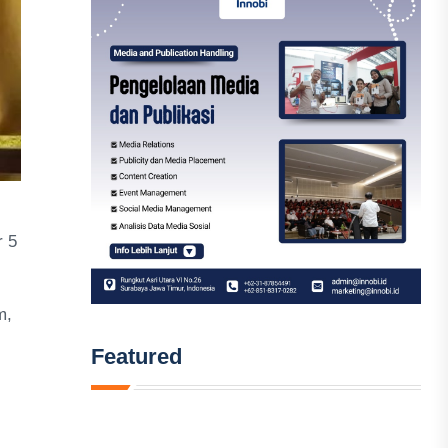
r 5
m,
Featured