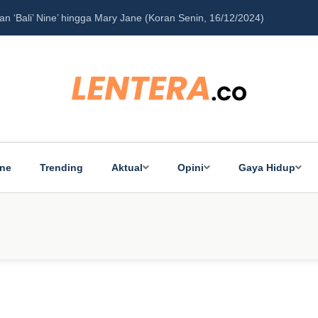
an Senin, 16/12/2024)
Peran Besar Tuhan…
ine
Trending
Aktual
Opini
Gaya Hidup