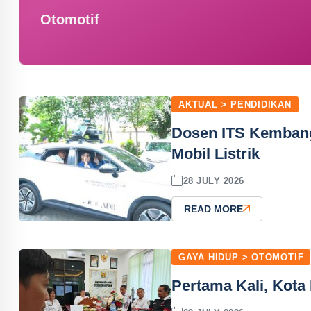
Otomotif
AKTUAL > PENDIDIKAN
Dosen ITS Kembang
Mobil Listrik
28 JULY 2026
READ MORE
GAYA HIDUP > OTOMOTIF
Pertama Kali, Kota