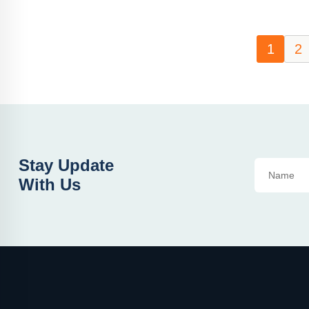
1
2
Stay Update
With Us