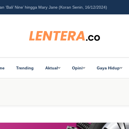
‘Bali’ Nine’ hingga Mary Jane (Koran Senin, 16/12/2024)
Pe
ine
Trending
Aktual
Opini
Gaya Hidup