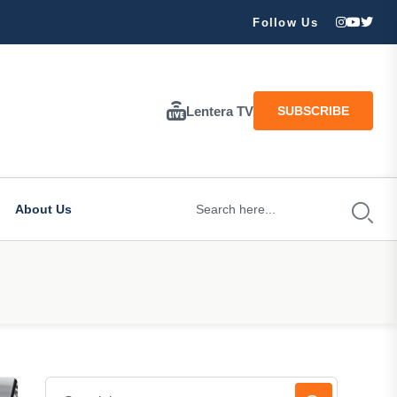
ran Besar Tuhan…
Follow Us
Lentera TV
SUBSCRIBE
About Us