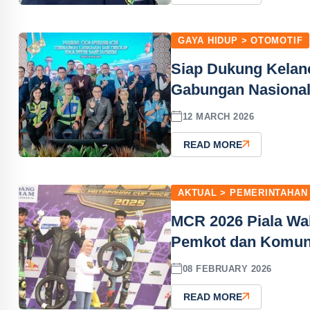
GAYA HIDUP > OTOMOTIF
Siap Dukung Kelanc
Gabungan Nasiona
12 MARCH 2026
READ MORE
AKTUAL > PEMERINTAHAN
MCR 2026 Piala Wali
Pemkot dan Komuni
08 FEBRUARY 2026
READ MORE