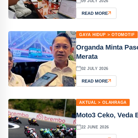
09 JULY 2026
READ MORE
GAYA HIDUP > OTOMOTIF
Organda Minta Pas
Merata
02 JULY 2026
READ MORE
AKTUAL > OLAHRAGA
Moto3 Ceko, Veda Eg
22 JUNE 2026