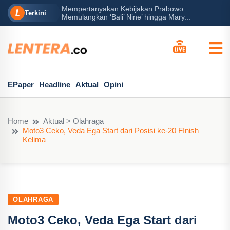
Mempertanyakan Kebijakan Prabowo
erah?
P
Terkini
Memulangkan ‘Bali’ Nine’ hingga Mary...
EPaper
Headline
Aktual
Opini
Home
Aktual > Olahraga
Moto3 Ceko, Veda Ega Start dari Posisi ke-20 FInish
Kelima
OLAHRAGA
Moto3 Ceko, Veda Ega Start dari