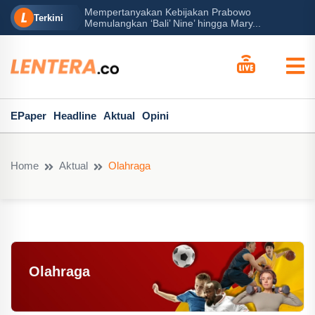
Mempertanyakan Kebijakan Prabowo
erah?
P
Terkini
Memulangkan ‘Bali’ Nine’ hingga Mary...
EPaper
Headline
Aktual
Opini
Home
Aktual
Olahraga
Olahraga