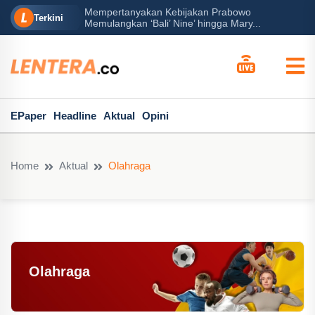
Mempertanyakan Kebijakan Prabowo
erah?
P
Terkini
Memulangkan ‘Bali’ Nine’ hingga Mary...
EPaper
Headline
Aktual
Opini
Home
Aktual
Olahraga
Olahraga