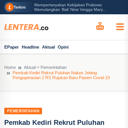
Mempertanyakan Kebijakan Prabowo
erah?
P
Terkini
Memulangkan ‘Bali’ Nine’ hingga Mary...
EPaper
Headline
Aktual
Opini
Home
Aktual > Pemerintahan
Pemkab Kediri Rekrut Puluhan Nakes Jelang
Pengoperasian 2 RS Rujukan Baru Pasien Covid-19
PEMERINTAHAN
Pemkab Kediri Rekrut Puluhan