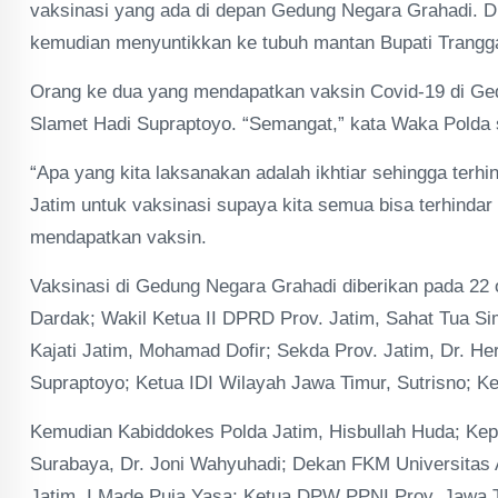
vaksinasi yang ada di depan Gedung Negara Grahadi. D
kemudian menyuntikkan ke tubuh mantan Bupati Trangga
Orang ke dua yang mendapatkan vaksin Covid-19 di Ged
Slamet Hadi Supraptoyo. “Semangat,” kata Waka Polda 
“Apa yang kita laksanakan adalah ikhtiar sehingga terh
Jatim untuk vaksinasi supaya kita semua bisa terhinda
mendapatkan vaksin.
Vaksinasi di Gedung Negara Grahadi diberikan pada 22 o
Dardak; Wakil Ketua II DPRD Prov. Jatim, Sahat Tua S
Kajati Jatim, Mohamad Dofir; Sekda Prov. Jatim, Dr. He
Supraptoyo; Ketua IDI Wilayah Jawa Timur, Sutrisno; K
Kemudian Kabiddokes Polda Jatim, Hisbullah Huda; Ke
Surabaya, Dr. Joni Wahyuhadi; Dekan FKM Universitas A
Jatim, I Made Puja Yasa; Ketua DPW PPNI Prov. Jawa 