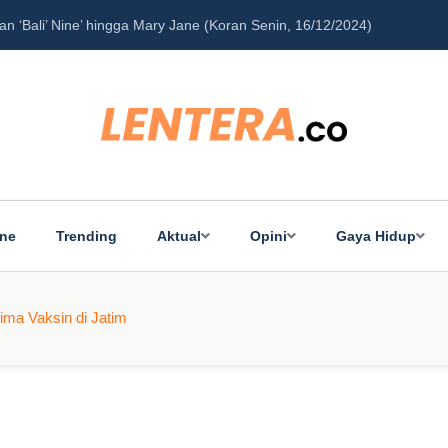
‘Bali’ Nine’ hingga Mary Jane (Koran Senin, 16/12/2024)
Pe
ine
Trending
Aktual
Opini
Gaya Hidup
ma Vaksin di Jatim