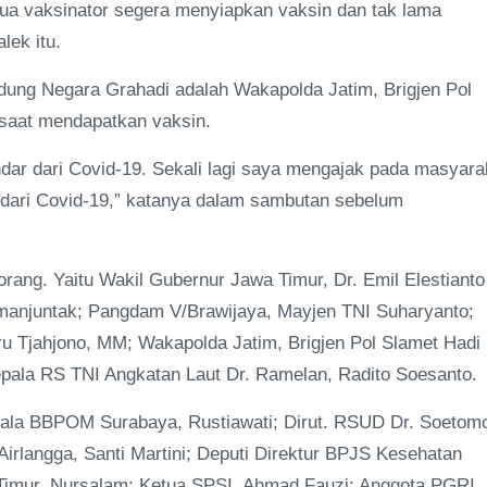
ua vaksinator segera menyiapkan vaksin dan tak lama
lek itu.
ung Negara Grahadi adalah Wakapolda Jatim, Brigjen Pol
saat mendapatkan vaksin.
indar dari Covid-19. Sekali lagi saya mengajak pada masyara
r dari Covid-19,” katanya dalam sambutan sebelum
rang. Yaitu Wakil Gubernur Jawa Timur, Dr. Emil Elestianto
imanjuntak; Pangdam V/Brawijaya, Mayjen TNI Suharyanto;
ru Tjahjono, MM; Wakapolda Jatim, Brigjen Pol Slamet Hadi
epala RS TNI Angkatan Laut Dr. Ramelan, Radito Soesanto.
pala BBPOM Surabaya, Rustiawati; Dirut. RSUD Dr. Soetom
irlangga, Santi Martini; Deputi Direktur BPJS Kesehatan
Timur, Nursalam; Ketua SPSI, Ahmad Fauzi; Anggota PGRI,