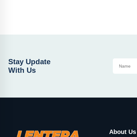
Stay Update
With Us
About Us