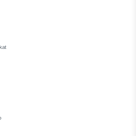
kat
o