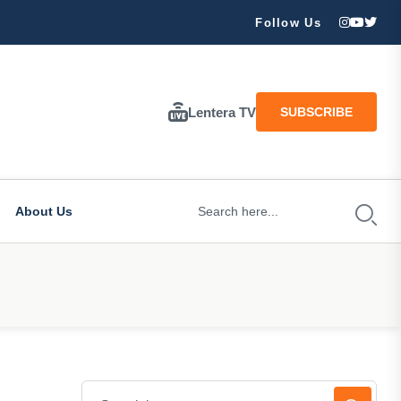
ran Besar Tuhan…
Follow Us
Lentera TV
SUBSCRIBE
About Us