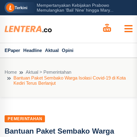
Mempertanyakan Kebijakan Prabowo
erah?
P
Terkini
Memulangkan ‘Bali’ Nine’ hingga Mary...
EPaper
Headline
Aktual
Opini
Home
Aktual > Pemerintahan
Bantuan Paket Sembako Warga Isolasi Covid-19 di Kota
Kediri Terus Berlanjut
PEMERINTAHAN
Bantuan Paket Sembako Warga