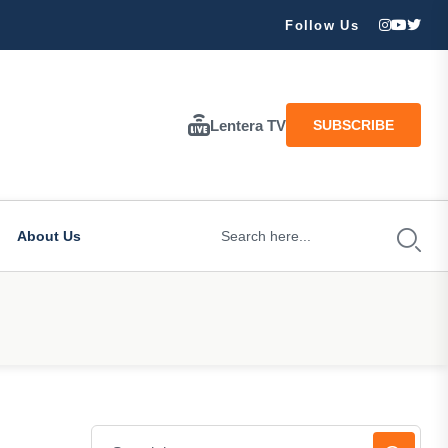
ran Besar Tuhan…
Follow Us
Lentera TV
SUBSCRIBE
About Us