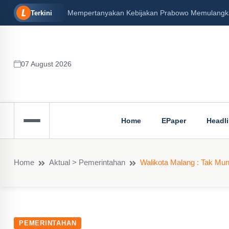
Mempertanyakan Kebijakan Prabowo Memulangkan 
Terkini
07 August 2026
Home
EPaper
Headl
Home
Aktual > Pemerintahan
Walikota Malang : Tak Mu
PEMERINTAHAN