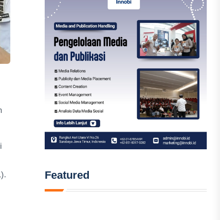
n
i
Featured
).