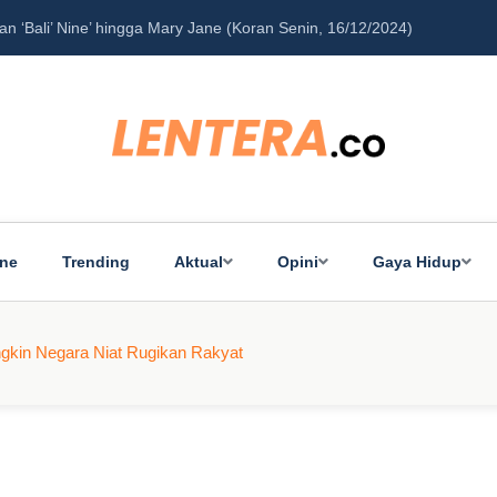
‘Bali’ Nine’ hingga Mary Jane (Koran Senin, 16/12/2024)
Pe
ine
Trending
Aktual
Opini
Gaya Hidup
ngkin Negara Niat Rugikan Rakyat