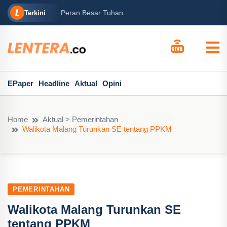
Banjir dan Longsor Landa Wi
Besar Tuhan…
Terkini
Pohon Roboh,...
EPaper
Headline
Aktual
Opini
Home
Aktual > Pemerintahan
Walikota Malang Turunkan SE tentang PPKM
PEMERINTAHAN
Walikota Malang Turunkan SE
tentang PPKM