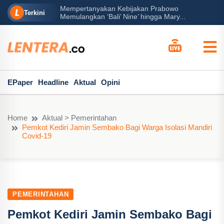
Mempertanyakan Kebijakan Prabowo
erah?
P
Terkini
Memulangkan ‘Bali’ Nine’ hingga Mary...
EPaper
Headline
Aktual
Opini
Home
Aktual > Pemerintahan
Pemkot Kediri Jamin Sembako Bagi Warga Isolasi Mandiri
Covid-19
PEMERINTAHAN
Pemkot Kediri Jamin Sembako Bagi