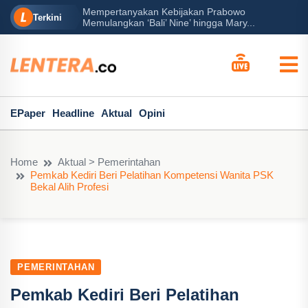
Mempertanyakan Kebijakan Prabowo
erah?
P
Terkini
Memulangkan ‘Bali’ Nine’ hingga Mary...
EPaper
Headline
Aktual
Opini
Home
Aktual > Pemerintahan
Pemkab Kediri Beri Pelatihan Kompetensi Wanita PSK
Bekal Alih Profesi
PEMERINTAHAN
Pemkab Kediri Beri Pelatihan