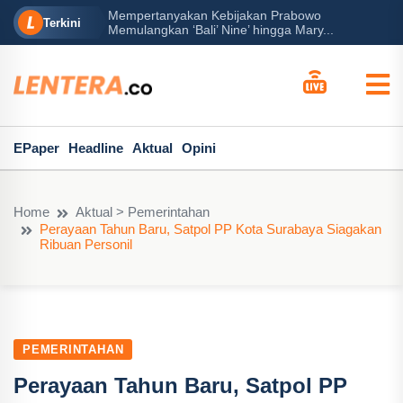
Mempertanyakan Kebijakan Prabowo
erah?
P
Terkini
Memulangkan ‘Bali’ Nine’ hingga Mary...
EPaper
Headline
Aktual
Opini
Home
Aktual > Pemerintahan
Perayaan Tahun Baru, Satpol PP Kota Surabaya Siagakan
Ribuan Personil
PEMERINTAHAN
Perayaan Tahun Baru, Satpol PP