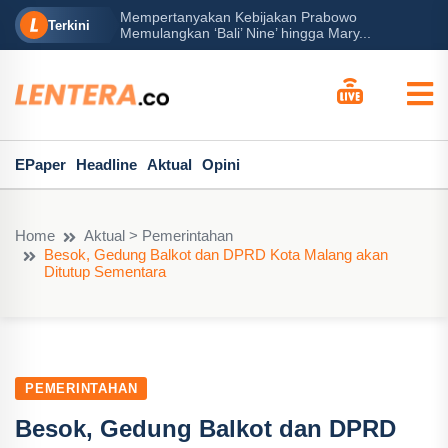
Mempertanyakan Kebijakan Prabowo
erah?
P
Terkini
Memulangkan ‘Bali’ Nine’ hingga Mary...
EPaper
Headline
Aktual
Opini
Home
Aktual > Pemerintahan
Besok, Gedung Balkot dan DPRD Kota Malang akan
Ditutup Sementara
PEMERINTAHAN
Besok, Gedung Balkot dan DPRD