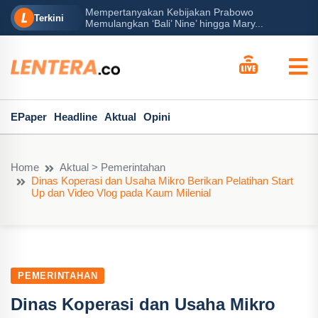
Mempertanyakan Kebijakan Prabowo
erah?
P
Terkini
Memulangkan ‘Bali’ Nine’ hingga Mary...
EPaper
Headline
Aktual
Opini
Home
Aktual > Pemerintahan
Dinas Koperasi dan Usaha Mikro Berikan Pelatihan Start
Up dan Video Vlog pada Kaum Milenial
PEMERINTAHAN
Dinas Koperasi dan Usaha Mikro