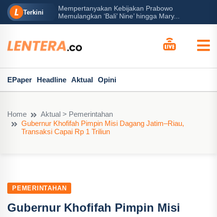
Mempertanyakan Kebijakan Prabowo
erah?
P
Terkini
Memulangkan ‘Bali’ Nine’ hingga Mary...
EPaper
Headline
Aktual
Opini
Home
Aktual > Pemerintahan
Gubernur Khofifah Pimpin Misi Dagang Jatim–Riau,
Transaksi Capai Rp 1 Triliun
PEMERINTAHAN
Gubernur Khofifah Pimpin Misi