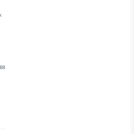
k
 88