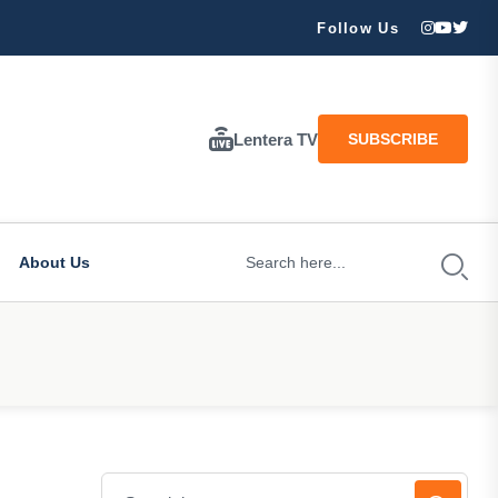
ran Besar Tuhan…
Follow Us
Lentera TV
SUBSCRIBE
About Us