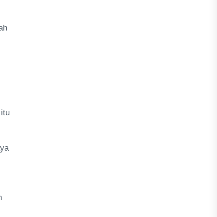
ah
itu
aya
h