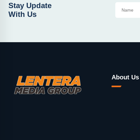
Stay Update
With Us
About Us