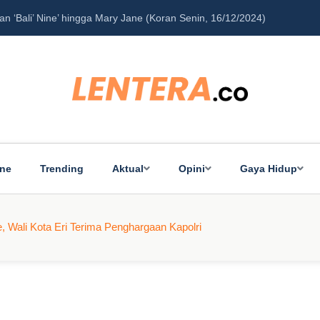
‘Bali’ Nine’ hingga Mary Jane (Koran Senin, 16/12/2024)
Pe
ine
Trending
Aktual
Opini
Gaya Hidup
, Wali Kota Eri Terima Penghargaan Kapolri