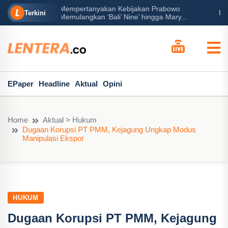
ijakan Prabowo
Peran Besar Tuhan…
Terkini
ne’ hingga Mary...
EPaper
Headline
Aktual
Opini
Home
Aktual > Hukum
Dugaan Korupsi PT PMM, Kejagung Ungkap Modus
Manipulasi Ekspor
HUKUM
Dugaan Korupsi PT PMM, Kejagung