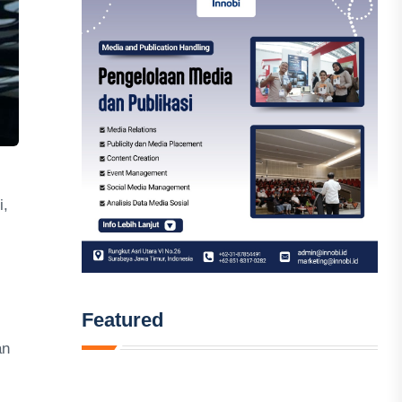
i,
Featured
an