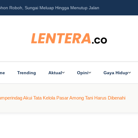
Pohon Roboh, Sungai Meluap Hingga Menutup Jalan
Ke
ine
Trending
Aktual
Opini
Gaya Hidup
kumperindag Akui Tata Kelola Pasar Among Tani Harus Dibenahi