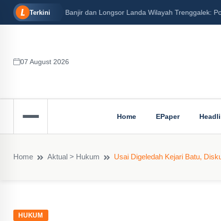
Banjir dan Longsor Landa Wilayah Trenggalek: 
Terkini
07 August 2026
Home
EPaper
Headl
Home
Aktual > Hukum
Usai Digeledah Kejari Batu, Dis
HUKUM