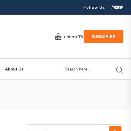
napa kita tidak boleh menyerah?
Follow Us
Lentera TV
SUBSCRIBE
About Us