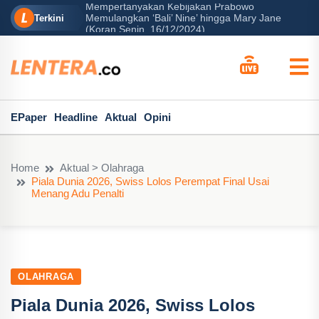
Mempertanyakan Kebijakan Prabowo
erah?
Memulangkan ‘Bali’ Nine’ hingga Mary Jane
P
Terkini
(Koran Senin, 16/12/2024)
EPaper
Headline
Aktual
Opini
Home
Aktual > Olahraga
Piala Dunia 2026, Swiss Lolos Perempat Final Usai
Menang Adu Penalti
OLAHRAGA
Piala Dunia 2026, Swiss Lolos