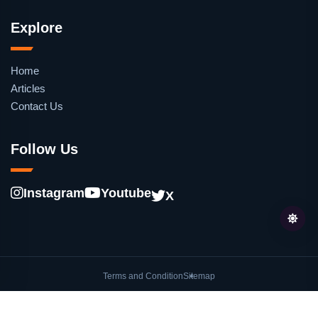
Explore
Home
Articles
Contact Us
Follow Us
Instagram
Youtube
X
Terms and Condition
Sitemap
© oleh
Lentera.co
. Hak cipta dilindungi undang-undang.