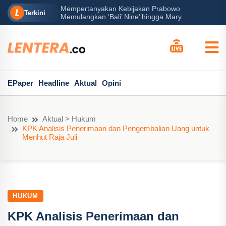
Mempertanyakan Kebijakan Prabowo
erah?
P
Terkini
Memulangkan ‘Bali’ Nine’ hingga Mary...
EPaper
Headline
Aktual
Opini
Home
Aktual > Hukum
KPK Analisis Penerimaan dan Pengembalian Uang untuk
Menhut Raja Juli
HUKUM
KPK Analisis Penerimaan dan