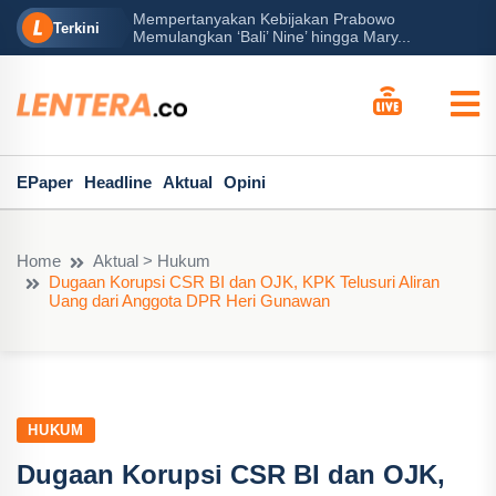
Mempertanyakan Kebijakan Prabowo
erah?
P
Terkini
Memulangkan ‘Bali’ Nine’ hingga Mary...
EPaper
Headline
Aktual
Opini
Home
Aktual > Hukum
Dugaan Korupsi CSR BI dan OJK, KPK Telusuri Aliran
Uang dari Anggota DPR Heri Gunawan
HUKUM
Dugaan Korupsi CSR BI dan OJK,