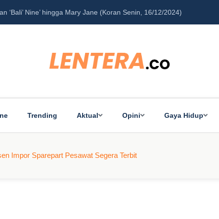
‘Bali’ Nine’ hingga Mary Jane (Koran Senin, 16/12/2024)
Pe
ine
Trending
Aktual
Opini
Gaya Hidup
en Impor Sparepart Pesawat Segera Terbit