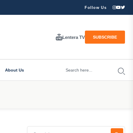
ran Besar Tuhan…
Follow Us
Lentera TV
SUBSCRIBE
About Us