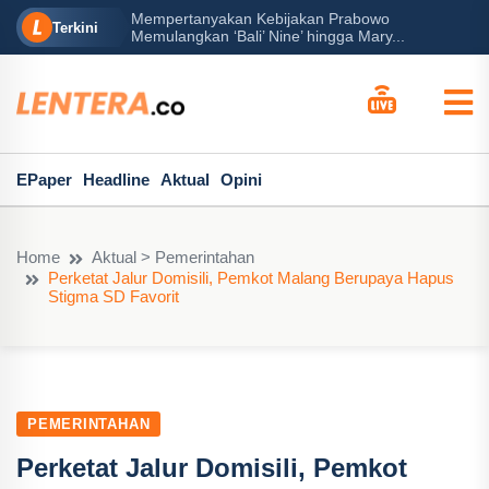
Mempertanyakan Kebijakan Prabowo
erah?
P
Terkini
Memulangkan ‘Bali’ Nine’ hingga Mary...
EPaper
Headline
Aktual
Opini
Home
Aktual > Pemerintahan
Perketat Jalur Domisili, Pemkot Malang Berupaya Hapus
Stigma SD Favorit
PEMERINTAHAN
Perketat Jalur Domisili, Pemkot