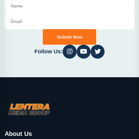
Submit Now
Follow Us:
About Us