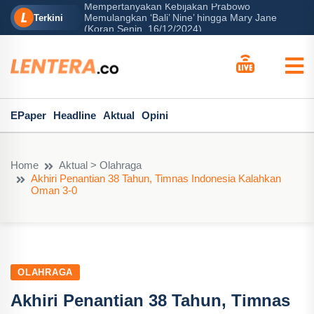
Mempertanyakan Kebijakan Prabowo
erah?
Memulangkan ‘Bali’ Nine’ hingga Mary Jane
P
Terkini
(Koran Senin, 16/12/2024)
EPaper
Headline
Aktual
Opini
Home
Aktual > Olahraga
Akhiri Penantian 38 Tahun, Timnas Indonesia Kalahkan
Oman 3-0
OLAHRAGA
Akhiri Penantian 38 Tahun, Timnas