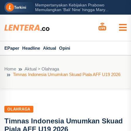
Mempertanyakan Kebijakan Prabowo
erah?
P
Terkini
Memulangkan ‘Bali’ Nine’ hingga Mary...
EPaper
Headline
Aktual
Opini
Home
Aktual > Olahraga
Timnas Indonesia Umumkan Skuad Piala AFF U19 2026
OLAHRAGA
Timnas Indonesia Umumkan Skuad
Piala AFF U19 2026