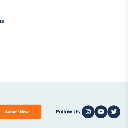
us
Follow Us:
Submit Now