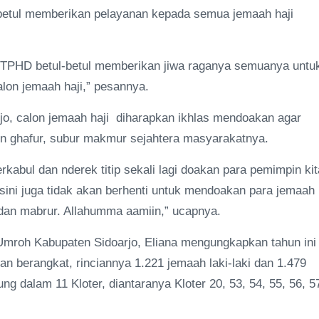
-betul memberikan pelayanan kepada semua jemaah haji
 TPHD betul-betul memberikan jiwa raganya semuanya untu
lon jemaah haji,” pesannya.
rjo, calon jemaah haji diharapkan ikhlas mendoakan agar
un ghafur, subur makmur sejahtera masyarakatnya.
abul dan nderek titip sekali lagi doakan para pemimpin kit
sini juga tidak akan berhenti untuk mendoakan para jemaah
t, dan mabrur. Allahumma aamiin,” ucapnya.
 Umroh Kabupaten Sidoarjo, Eliana mengungkapkan tahun ini
an berangkat, rinciannya 1.221 jemaah laki-laki dan 1.479
g dalam 11 Kloter, diantaranya Kloter 20, 53, 54, 55, 56, 5