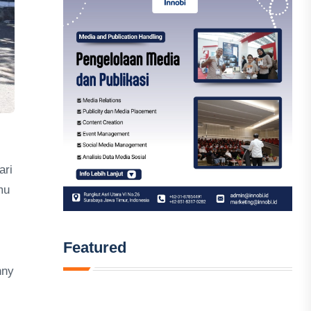
ari
mu
Featured
nny