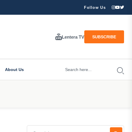
njir dan Longsor Landa Wilayah Trenggalek: Pohon Roboh, Sungai Me
Follow Us
Lentera TV
SUBSCRIBE
About Us