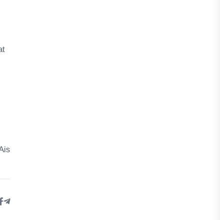
at
Ais