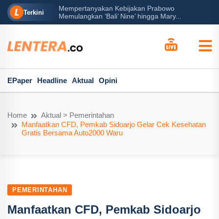
Mempertanyakan Kebijakan Prabowo
erah?
P
Terkini
Memulangkan ‘Bali’ Nine’ hingga Mary...
EPaper
Headline
Aktual
Opini
Home
Aktual > Pemerintahan
Manfaatkan CFD, Pemkab Sidoarjo Gelar Cek Kesehatan
Gratis Bersama Auto2000 Waru
PEMERINTAHAN
Manfaatkan CFD, Pemkab Sidoarjo