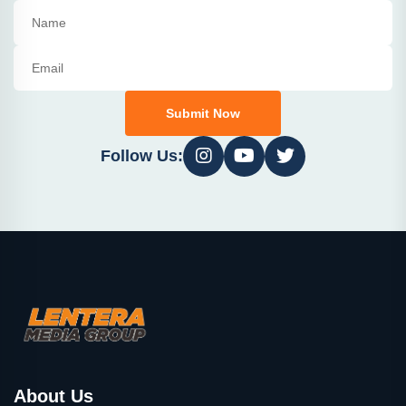
Submit Now
Follow Us:
About Us