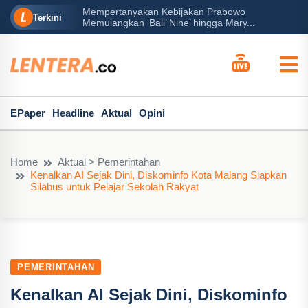
Mempertanyakan Kebijakan Prabowo
erah?
P
Terkini
Memulangkan ‘Bali’ Nine’ hingga Mary...
EPaper
Headline
Aktual
Opini
Home
Aktual > Pemerintahan
Kenalkan AI Sejak Dini, Diskominfo Kota Malang Siapkan
Silabus untuk Pelajar Sekolah Rakyat
PEMERINTAHAN
Kenalkan AI Sejak Dini, Diskominfo