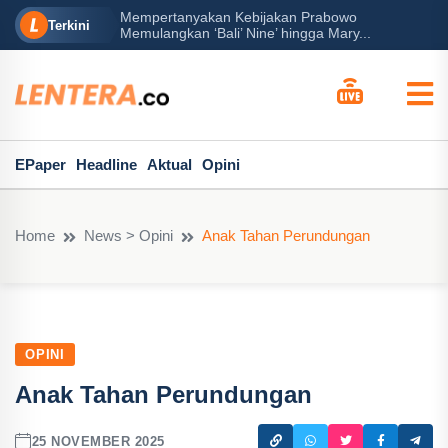
Mempertanyakan Kebijakan Prabowo
erah?
P
Terkini
Memulangkan ‘Bali’ Nine’ hingga Mary...
EPaper
Headline
Aktual
Opini
Home
News > Opini
Anak Tahan Perundungan
OPINI
Anak Tahan Perundungan
25 NOVEMBER 2025