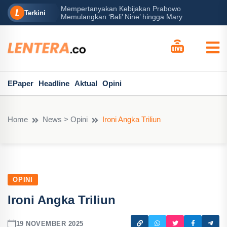
Mempertanyakan Kebijakan Prabowo
Peran B
Terkini
Memulangkan ‘Bali’ Nine’ hingga Mary...
EPaper
Headline
Aktual
Opini
Home
News > Opini
Ironi Angka Triliun
OPINI
Ironi Angka Triliun
19 NOVEMBER 2025