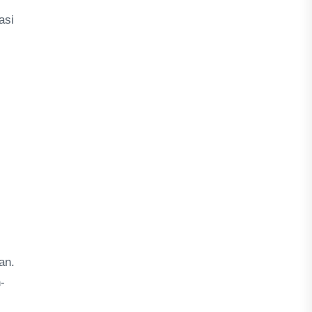
asi
an.
-