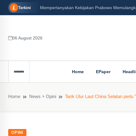
Mempertanyakan Kebijakan Prabowo Memulangkan 
Terkini
06 August 2026
Home
EPaper
Headl
Home
News > Opini
Tarik Ulur Laut China Selatan perlu
OPINI