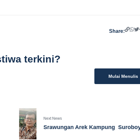
Share:
tiwa terkini?
Mulai Menulis
Next News
Srawungan Arek Kampung Surobo