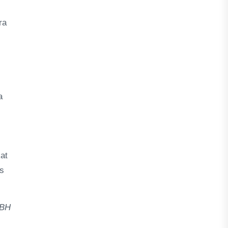
ra
a
at
s
 BH