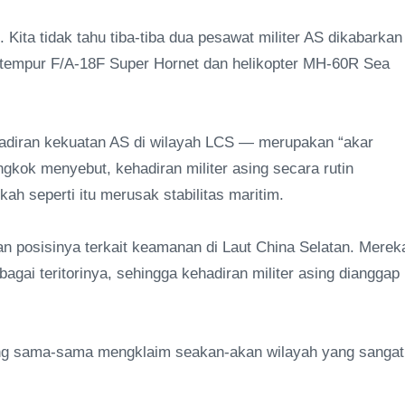
n. Kita tidak tahu tiba-tiba dua pesawat militer AS dikabarkan
et tempur F/A‑18F Super Hornet dan helikopter MH‑60R Sea
hadiran kekuatan AS di wilayah LCS — merupakan “akar
gkok menyebut, kehadiran militer asing secara rutin
h seperti itu merusak stabilitas maritim.
an posisinya terkait keamanan di Laut China Selatan. Merek
agai teritorinya, sehingga kehadiran militer asing dianggap
dang sama-sama mengklaim seakan-akan wilayah yang sangat