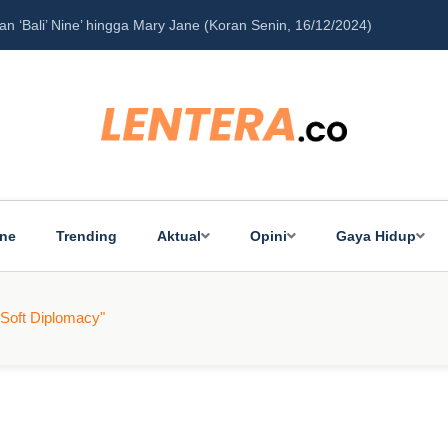
‘Bali’ Nine’ hingga Mary Jane (Koran Senin, 16/12/2024)
Pe
ine
Trending
Aktual
Opini
Gaya Hidup
 "Soft Diplomacy"