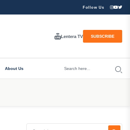
ran Besar Tuhan…
Follow Us
Lentera TV
SUBSCRIBE
About Us