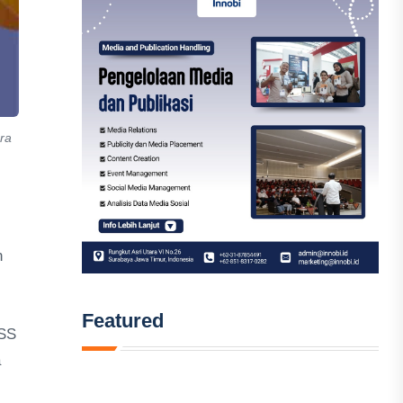
ara
n
Featured
USS
a