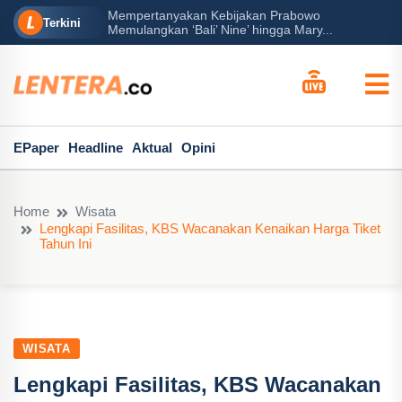
Mempertanyakan Kebijakan Prabowo
erah?
P
Terkini
Memulangkan ‘Bali’ Nine’ hingga Mary...
EPaper
Headline
Aktual
Opini
Home
Wisata
Lengkapi Fasilitas, KBS Wacanakan Kenaikan Harga Tiket
Tahun Ini
WISATA
Lengkapi Fasilitas, KBS Wacanakan