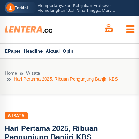
Mempertanyakan Kebijakan Prabowo
erah?
P
Terkini
Memulangkan ‘Bali’ Nine’ hingga Mary...
EPaper
Headline
Aktual
Opini
Home
Wisata
Hari Pertama 2025, Ribuan Pengunjung Banjiri KBS
WISATA
Hari Pertama 2025, Ribuan
Pengunjung Banjiri KBS