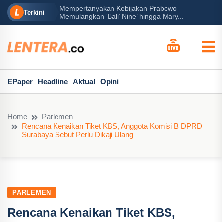
Mempertanyakan Kebijakan Prabowo
erah?
P
Terkini
Memulangkan ‘Bali’ Nine’ hingga Mary...
EPaper
Headline
Aktual
Opini
Home
Parlemen
Rencana Kenaikan Tiket KBS, Anggota Komisi B DPRD
Surabaya Sebut Perlu Dikaji Ulang
PARLEMEN
Rencana Kenaikan Tiket KBS,