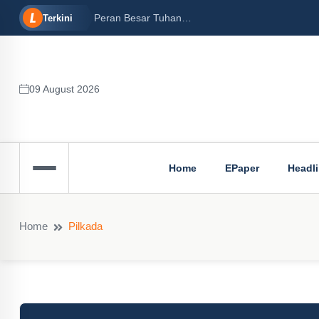
16/12/2024)
Peran Besar Tuhan…
Terkini
09 August 2026
Home
EPaper
Headl
Home
Pilkada