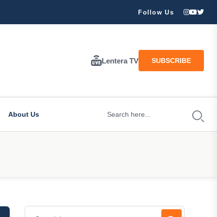
njir dan Longsor Landa Wilayah Trenggalek: Pohon Roboh, Sungai Me
Follow Us
Lentera TV
SUBSCRIBE
About Us