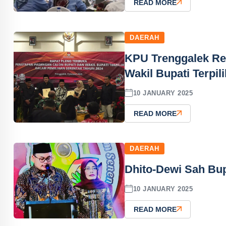
READ MORE
DAERAH
KPU Trenggalek Res
Wakil Bupati Terpil
10 JANUARY 2025
READ MORE
DAERAH
Dhito-Dewi Sah Bup
10 JANUARY 2025
READ MORE