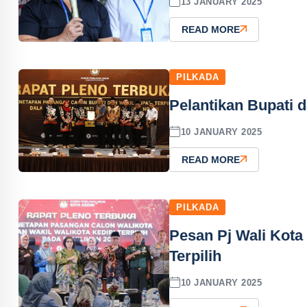
13 JANUARY 2025
READ MORE
PILKADA
Pelantikan Bupati 
10 JANUARY 2025
READ MORE
PILKADA
Pesan Pj Wali Kota 
Terpilih
10 JANUARY 2025