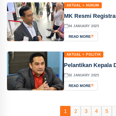
AKTUAL > HUKUM
MK Resmi Registras
04 JANUARY 2025
READ MORE
AKTUAL > POLITIK
Pelantikan Kepala 
02 JANUARY 2025
READ MORE
1
2
3
4
5