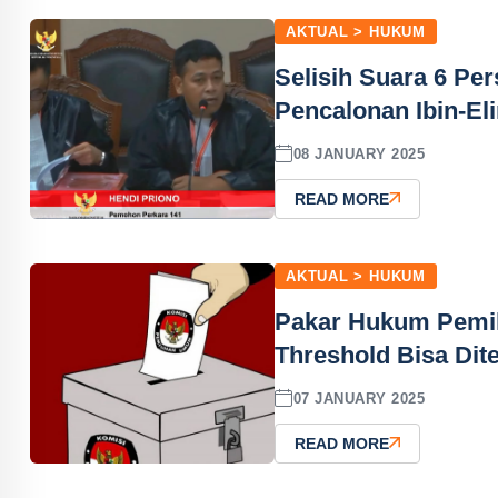
AKTUAL > HUKUM
Selisih Suara 6 P
Pencalonan Ibin-Eli
08 JANUARY 2025
READ MORE
AKTUAL > HUKUM
Pakar Hukum Pemil
Threshold Bisa Dit
07 JANUARY 2025
READ MORE