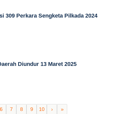
i 309 Perkara Sengketa Pilkada 2024
Daerah Diundur 13 Maret 2025
6
7
8
9
10
›
»