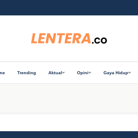
Ba
ine
Trending
Aktual
Opini
Gaya Hidup