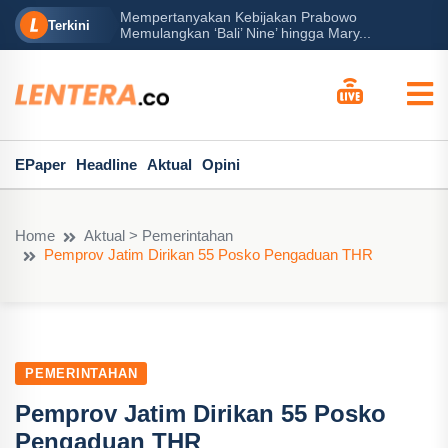
Mempertanyakan Kebijakan Prabowo
erah?
P
Terkini
Memulangkan ‘Bali’ Nine’ hingga Mary...
EPaper
Headline
Aktual
Opini
Home
Aktual > Pemerintahan
Pemprov Jatim Dirikan 55 Posko Pengaduan THR
PEMERINTAHAN
Pemprov Jatim Dirikan 55 Posko
Pengaduan THR