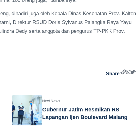
imal 100 orang juga," tambahnya.
teng, dihadiri juga oleh Kepala Dinas Kesehatan Prov. Kalte
narni, Direktur RSUD Doris Sylvanus Palangka Raya Yayu
Yulindra Dedy serta anggota dan pengurus TP-PKK Prov.
Share:
Next News
Gubernur Jatim Resmikan RS
Lapangan Ijen Boulevard Malang