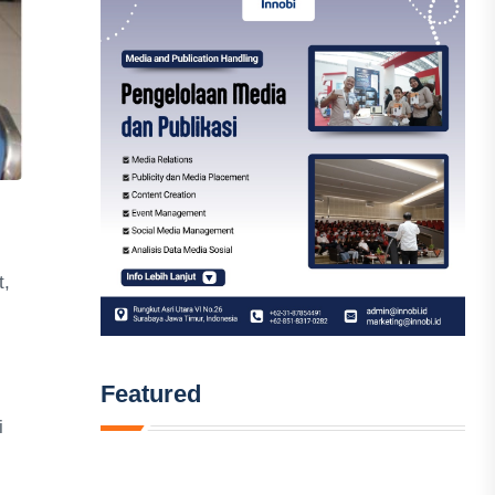
t,
Featured
i