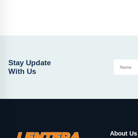
Stay Update
With Us
About Us