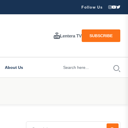
ran Besar Tuhan…
Follow Us
Lentera TV
SUBSCRIBE
About Us