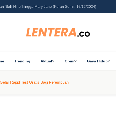
‘Bali’ Nine’ hingga Mary Jane (Koran Senin, 16/12/2024)
Pe
ine
Trending
Aktual
Opini
Gaya Hidup
g Gelar Rapid Test Gratis Bagi Perempuan